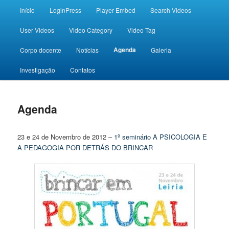
Menu principal
Início
LoginPress
Player Embed
Search Videos
Saltar para o conteúdo primário
Saltar para o conteúdo secundário
User Videos
Video Category
Video Tag
Desporto e Bem-Estar
Agenda
Corpo docente
Notícias
Galeria
Investigação
Contatos
Agenda
23 e 24 de Novembro de 2012 –
1º seminário A PSICOLOGIA E
A PEDAGOGIA POR DETRÁS DO BRINCAR